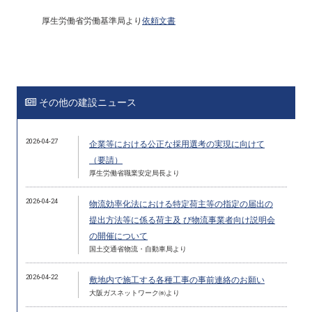
厚生労働省労働基準局より
依頼文書
その他の建設ニュース
2026-04-27
企業等における公正な採用選考の実現に向けて
（要請）
厚生労働省職業安定局長より
2026-04-24
物流効率化法における特定荷主等の指定の届出の
提出方法等に係る荷主及 び物流事業者向け説明会
の開催について
国土交通省物流・自動車局より
2026-04-22
敷地内で施工する各種工事の事前連絡のお願い
大阪ガスネットワーク㈱より