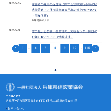
2026-04-16
障害者の雇用の促進等に関する法律施行令等の経
過措置終了に伴う障害者雇用率の引上げについて
（周知依頼）
兵庫労働局より
2026-04-10
省力化ナビ公開、生産性向上支援センター開設の
お知らせについて（情報提供）
<
>
1
...
6
7
8
9
10
...
115
▲
〒651-2277
兵庫県神戸市西区美賀多台1丁目1番地の2兵庫建設会館1階
■
お問い合わせ