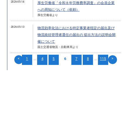
2026-05-14
厚生労働省「令和８年労務費率調査」の会員企業
への周知について（依頼）
厚生労働省より
2026-05-13
物流効率化法における特定事業者指定の届出及び
物流統括管理者選任の届出の 提出方法の説明会開
催について
国土交通省物流・自動車局より
<
>
1
...
4
5
6
7
8
...
115