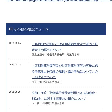
その他の建設ニュース
2026-05-25
【再周知のお願い】改正物流効率化法に基づく特
定荷主の届出について
国土交通省 近畿地方整備局 建政部より
2026-05-22
「定期健康診断等及び特定健康診査等の実施に係
る事業者と保険者の連携・協力事項について」の
一部改正について
厚生労働省労働基準局より
2026-05-20
令和８年度「地域建設企業が利用できる助成金・
補助金」に関する情報のご紹介について
（一社）全国建設業協会より