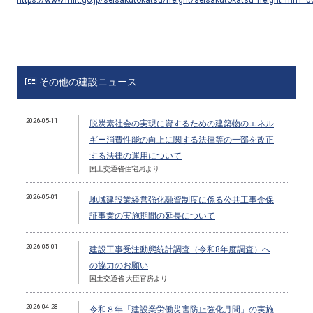
その他の建設ニュース
2026-05-11
脱炭素社会の実現に資するための建築物のエネル
ギー消費性能の向上に関する法律等の一部を改正
する法律の運用について
国土交通省住宅局より
2026-05-01
地域建設業経営強化融資制度に係る公共工事金保
証事業の実施期間の延長について
2026-05-01
建設工事受注動態統計調査（令和8年度調査）へ
の協力のお願い
国土交通省 大臣官房より
2026-04-28
令和８年「建設業労働災害防止強化月間」の実施