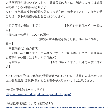
〆切り期限が近づいてきており、建設業者の方々にも場合によっては対応
が必要になる可能性があります。
なお、指定基準以上の貨物を取り扱う荷主は、特定荷主としての指定を受
けた後、以下の義務が生じることになります。
・特定荷主の届出（指定）
【令和８年５月末〆、一回の
み】
・物流統括管理者（
CLO
）の選任
【特定荷主の指定を受けた後、速やかに選任し、
届出】
・中長期的な計画の作成
【令和８年は
10
月末〆、毎年度提出することを基本としつつ、計画内容
に変更が無い限りは５年ごと７月末〆】
・定期報告
【令和９年７月末〆、以降毎年度７月末
〆】
※それぞれの手続には明確な期限が定められており、遅延や未提出は法律
上の義務違反（罰則対象）となる場合がありますのでご注意ください。
○物流効率化法ポータルサイト
https://www.revised-logistics-act-portal.mlit.go.jp/
○物流効率化法について（国交省
HP
）
https://www.mlit.go.jp/seisakutokatsu/freight/seisakutokatsu_freight_mn1_