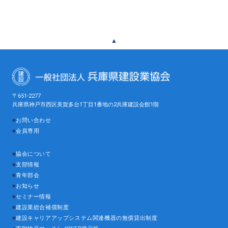
▲
〒651-2277
兵庫県神戸市西区美賀多台1丁目1番地の2兵庫建設会館1階
■
お問い合わせ
■
会員専用
■
協会について
■
支部情報
■
青年部会
■
お知らせ
■
セミナー情報
■
建設業総合補償制度
■
建設キャリアアップシステム関連機器の無償貸出制度