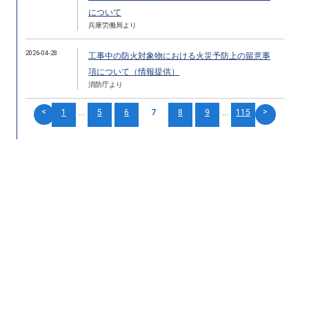
について
兵庫労働局より
2026-04-28
工事中の防火対象物における火災予防上の留意事
項について（情報提供）
消防庁より
<
>
1
...
5
6
7
8
9
...
115