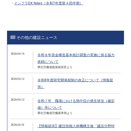
・
インフラ
DX News
（令和
7
年度第４四半期）
その他の建設ニュース
2026-06-16
令和８年賃金構造基本統計調査の実施に係る協力
依頼について
厚生労働省政策統括官より
2026-06-12
令和8年度研究開発税制の改正について（情報提
供）
2026-06-12
令和７年 職場における熱中症の発生状況（確定
値）等について
厚生労働省労働基準局より
2026-06-10
【情報提供】建設技能人材機構主催「建設分野特