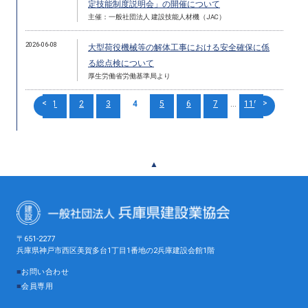
定技能制度説明会」の開催について
主催：一般社団法人 建設技能人材機（JAC）
2026-06-08
大型荷役機械等の解体工事における安全確保に係
る総点検について
厚生労働省労働基準局より
<
>
1
2
3
4
5
6
7
...
115
▲
〒651-2277
兵庫県神戸市西区美賀多台1丁目1番地の2兵庫建設会館1階
■
お問い合わせ
■
会員専用