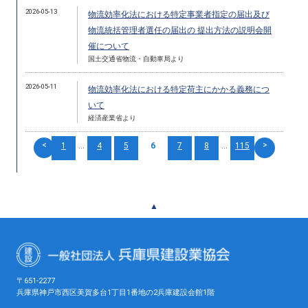
2026-05-13
物流効率化法における特定事業者指定の届出及び
物流統括管理者選任の届出の 提出方法の説明会開
催について
国土交通省物流・自動車局より
2026-05-11
物流効率化法における特定荷主にかかる義務につ
いて
経済産業省より
<
>
1
...
4
5
6
7
8
...
115
▲
〒651-2277
兵庫県神戸市西区美賀多台1丁目1番地の2兵庫建設会館1階