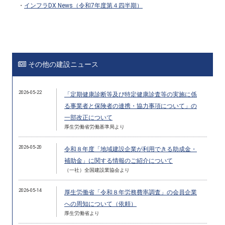
・
インフラ
DX News
（令和
7
年度第４四半期）
その他の建設ニュース
2026-05-22
「定期健康診断等及び特定健康診査等の実施に係
る事業者と保険者の連携・協力事項について」の
一部改正について
厚生労働省労働基準局より
2026-05-20
令和８年度「地域建設企業が利用できる助成金・
補助金」に関する情報のご紹介について
（一社）全国建設業協会より
2026-05-14
厚生労働省「令和８年労務費率調査」の会員企業
への周知について（依頼）
厚生労働省より