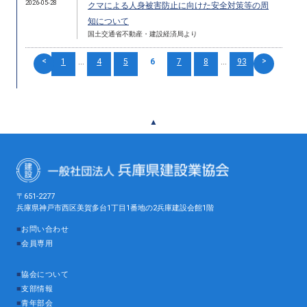
2026-05-28
クマによる人身被害防止に向けた安全対策等の周
知について
国土交通省不動産・建設経済局より
<
>
1
...
4
5
6
7
8
...
93
▲
〒651-2277
兵庫県神戸市西区美賀多台1丁目1番地の2兵庫建設会館1階
■
お問い合わせ
■
会員専用
■
協会について
■
支部情報
■
青年部会