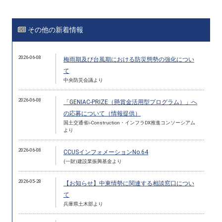
その他の新着情報
2026-06-08
梅雨期及び台風期における防災態勢の強化につい
て
中央防災会議より
2026-06-08
「GENIAC-PRIZE（懸賞金活用型プログラム）」へ
の応募について（情報提供）
国土交通省i-Construction・インフラDX推進コンソーシアム
より
2026-06-08
CCUSインフォメーションNo.64
(一財)建設業振興基金より
2026-05-28
【お知らせ】中東情勢に関連する相談窓口につい
て
兵庫県土木部より