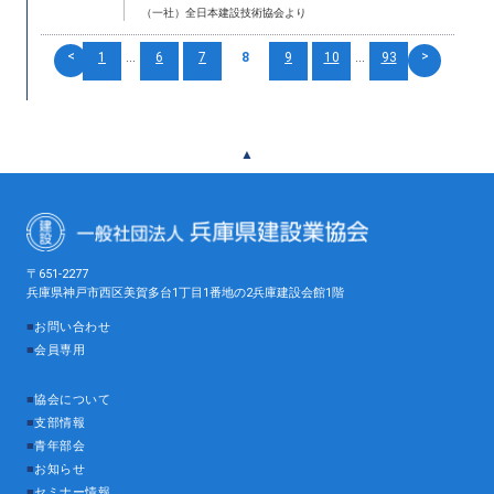
（一社）全日本建設技術協会より
<
>
1
...
6
7
8
9
10
...
93
▲
〒651-2277
兵庫県神戸市西区美賀多台1丁目1番地の2兵庫建設会館1階
■
お問い合わせ
■
会員専用
■
協会について
■
支部情報
■
青年部会
■
お知らせ
■
セミナー情報